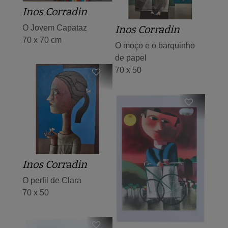
Inos Corradin
O Jovem Capataz
Inos Corradin
70 x 70 cm
O moço e o barquinho
de papel
70 x 50
Inos Corradin
O perfil de Clara
70 x 50