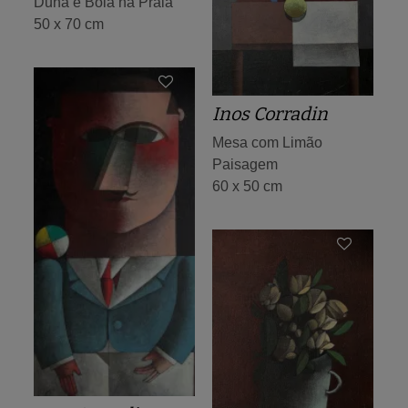
Duna e Bola na Praia
50 x 70 cm
Inos Corradin
Mesa com Limão
Paisagem
60 x 50 cm