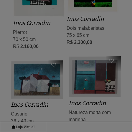
Inos Corradin
Inos Corradin
Dois malabaristas
Pierrot
75 x 65 cm
70 x 50 cm
R$
2.300,00
R$
2.160,00
Inos Corradin
Inos Corradin
Natureza morta com
Casario
marinha
36 x 49 cm
36 x 46 cm
Loja Virtual
R$
1.350,00