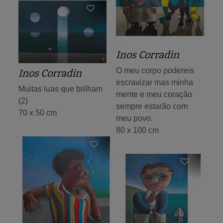
Inos Corradin
O meu corpo podereis
Inos Corradin
escravizar mas minha
Muitas luas que brilham
mente e meu coração
(2)
sempre estarão com
70 x 50 cm
meu povo.
80 x 100 cm