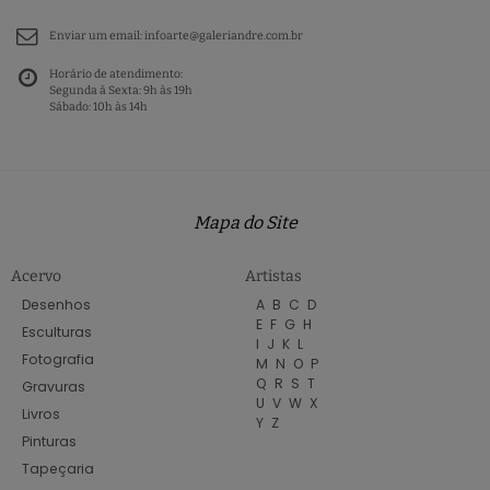
Enviar um email:
infoarte@galeriandre.com.br
Horário de atendimento:
Segunda à Sexta: 9h às 19h
Sábado: 10h às 14h
Mapa do Site
Acervo
Artistas
Desenhos
A
B
C
D
E
F
G
H
Esculturas
I
J
K
L
Fotografia
M
N
O
P
Q
R
S
T
Gravuras
U
V
W
X
Livros
Y
Z
Pinturas
Tapeçaria