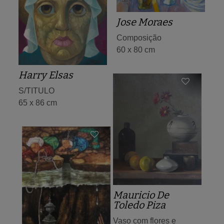
Jose Moraes
Composição
60 x 80 cm
Harry Elsas
S/TITULO
65 x 86 cm
Mauricio De
Toledo Piza
Vaso com flores e