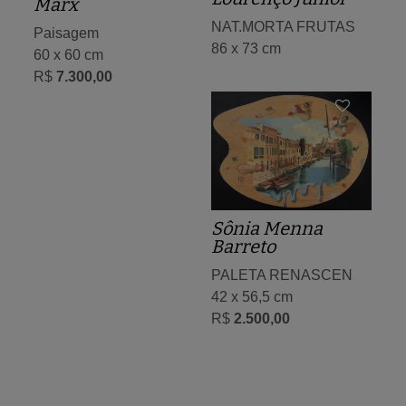
Marx
NAT.MORTA FRUTAS
Paisagem
86 x 73 cm
60 x 60 cm
R$
7.300,00
Sônia Menna
Barreto
PALETA RENASCEN
42 x 56,5 cm
R$
2.500,00