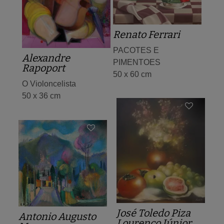
Renato Ferrari
PACOTES E
Alexandre
PIMENTOES
Rapoport
50 x 60 cm
O Violoncelista
50 x 36 cm
José Toledo Piza
Antonio Augusto
Lourenço Júnior