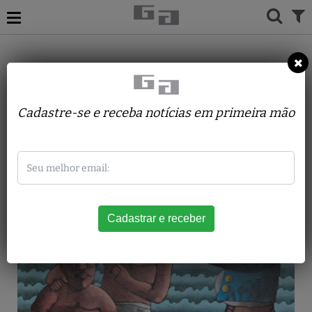
ACERVO
PINTURAS
INOS CORRADIN
Mercado de escravos
Cadastre-se e receba notícias em primeira mão