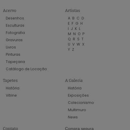
Acervo
Artistas
Desenhos
A
B
C
D
E
F
G
H
Esculturas
I
J
K
L
Fotografia
M
N
O
P
Q
R
S
T
Gravuras
U
V
W
X
Livros
Y
Z
Pinturas
Tapeçaria
Catálogo de Locação
Tapetes
A Galeria
História
História
Vitrine
Exposições
Colecionismo
Multimuro
News
Contato
Compra segura