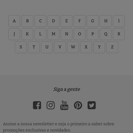
A
B
C
D
E
F
G
H
I
J
K
L
M
N
O
P
Q
R
S
T
U
V
W
X
Y
Z
Siga a gente
Assine a nossa newsletter e seja o primeiro a saber sobre
promoções exclusivas e novidades.