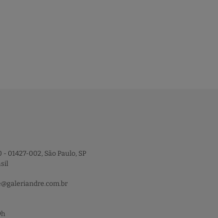
 - 01427-002, São Paulo, SP
sil
e@galeriandre.com.br
9h