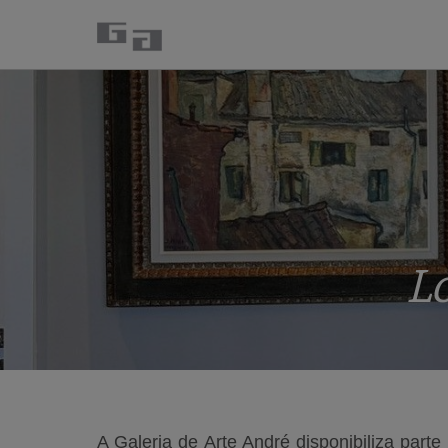
L
A Galeria de Arte André disponibiliza par