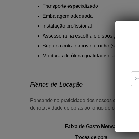
Transporte especializado
Embalagem adequada
Instalação profissional
Assessoria na escolha e disposição das pe
Seguro contra danos ou roubo (sob consult
Molduras de ótima qualidade e acabamento
Planos de Locação
Pensando na praticidade dos nossos clientes e n
de rotatividade de obras ao longo do período cont
Faixa de Gasto Mensal
Trocas de obra