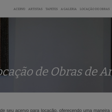
ACERVO
ARTISTAS
TAPETES
A GALERIA
LOCAÇÃO DE OBRAS
ocação de Obras de Ar
te de seu acervo para locação, oferecendo uma
maneira s