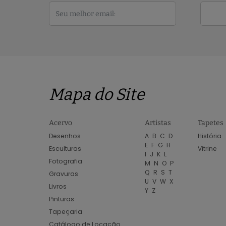
Mapa do Site
Acervo
Artistas
Tapetes
Desenhos
A
B
C
D
História
E
F
G
H
Esculturas
Vitrine
I
J
K
L
Fotografia
M
N
O
P
Q
R
S
T
Gravuras
U
V
W
X
Livros
Y
Z
Pinturas
Tapeçaria
Catálogo de Locação