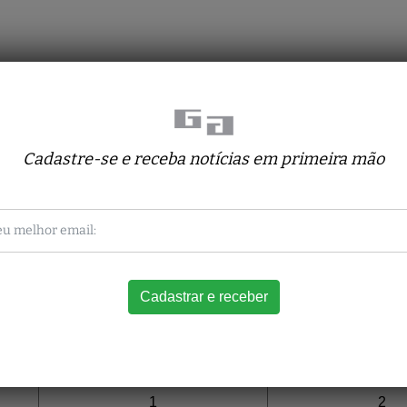
ças
a)
Cadastre-se e receba notícias em primeira mão
a constante renovação dos espaços, oferecemos planos com fai
ratado.
Trimestral
Semestr
1
2