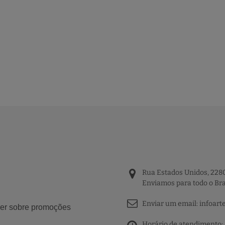
Rua Estados Unidos, 2280
Enviamos para todo o Bra
Enviar um email:
infoart
aber sobre promoções
Horário de atendimento: