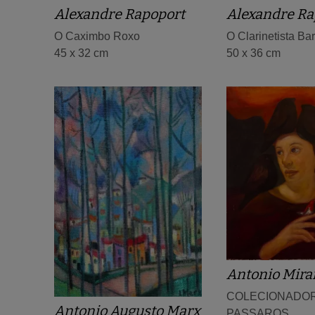
Alexandre Rapoport
Alexandre Ra
O Caximbo Roxo
O Clarinetista Ba
45 x 32 cm
50 x 36 cm
Antonio Mir
COLECIONADO
Antonio Augusto Marx
PASSAROS