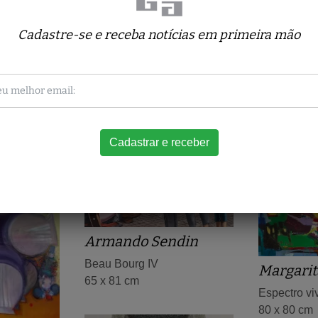
Cadastre-se e receba notícias em primeira mão
Obras relacionadas
Armando Sendin
Beau Bourg IV
Margarit
65 x 81 cm
Espectro vi
80 x 80 cm