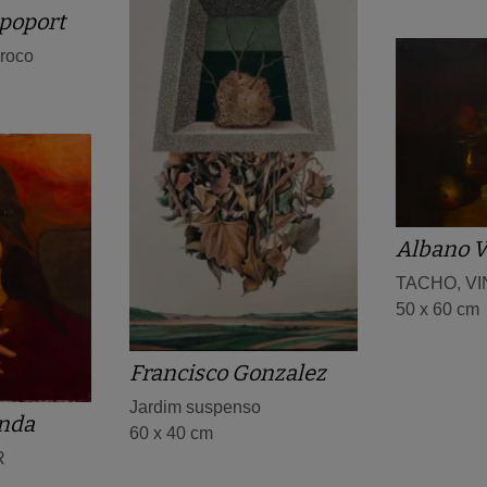
poport
rroco
Albano V
TACHO, V
50 x 60 cm
Francisco Gonzalez
Jardim suspenso
anda
60 x 40 cm
R