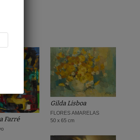
Gilda Lisboa
FLORES AMARELAS
a Farré
50 x 65 cm
vo