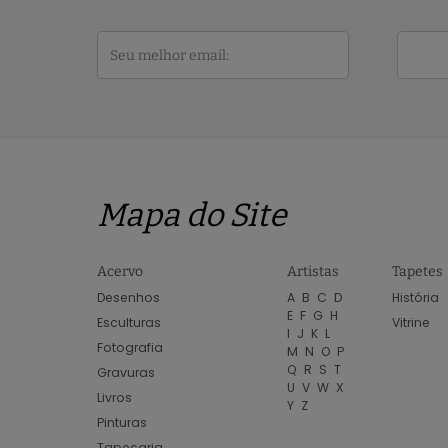
Mapa do Site
Acervo
Artistas
Tapetes
Desenhos
A
B
C
D
História
E
F
G
H
Esculturas
Vitrine
I
J
K
L
Fotografia
M
N
O
P
Q
R
S
T
Gravuras
U
V
W
X
Livros
Y
Z
Pinturas
Tapeçaria