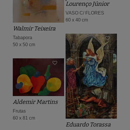
Lourenço Júnior
VASO C/ FLORES
60 x 40 cm
Walmir Teixeira
Tabapora
50 x 50 cm
Aldemir Martins
Frutas
60 x 81 cm
Eduardo Torassa