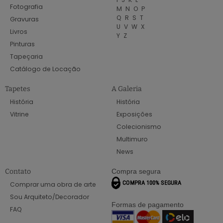
Fotografia
M
N
O
P
Q
R
S
T
Gravuras
U
V
W
X
Livros
Y
Z
Pinturas
Tapeçaria
Catálogo de Locação
Tapetes
A Galeria
História
História
Vitrine
Exposições
Colecionismo
Multimuro
News
Contato
Compra segura
Comprar uma obra de arte
Sou Arquiteto/Decorador
Formas de pagamento
FAQ