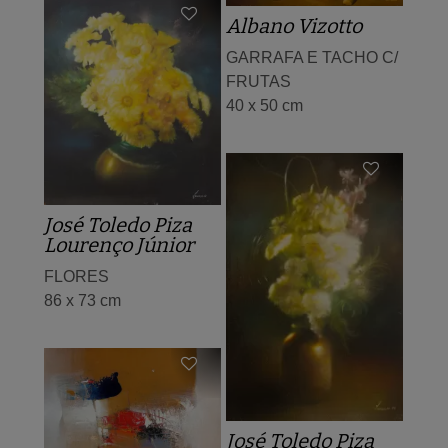
Albano Vizotto
GARRAFA E TACHO C/
FRUTAS
40 x 50 cm
José Toledo Piza
Lourenço Júnior
FLORES
86 x 73 cm
José Toledo Piza