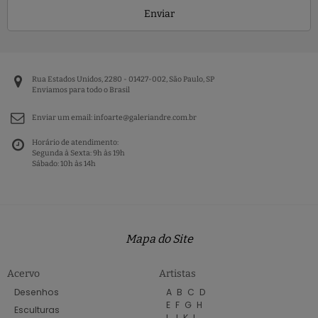
Enviar
Rua Estados Unidos, 2280 - 01427-002, São Paulo, SP
Enviamos para todo o Brasil
Enviar um email:
infoarte@galeriandre.com.br
Horário de atendimento:
Segunda à Sexta: 9h às 19h
Sábado: 10h às 14h
Mapa do Site
Acervo
Artistas
Desenhos
A
B
C
D
E
F
G
H
Esculturas
I
J
K
L