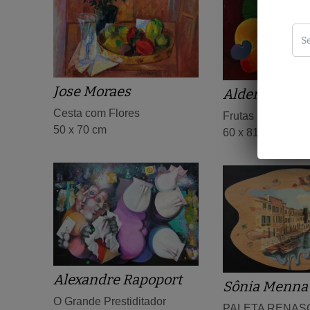
Jose Moraes
Aldemir Mart
Cesta com Flores
Frutas
50 x 70 cm
60 x 81 cm
Alexandre Rapoport
Sônia Menna 
O Grande Prestiditador
PALETA RENAS