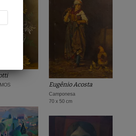
tti
Eugênio Acosta
EMOS
Camponesa
70 x 50 cm