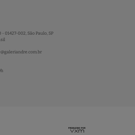
 - 01427-002, São Paulo, SP
sil
e@galeriandre.com.br
9h