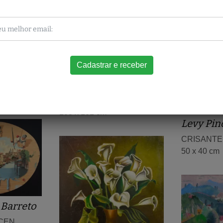
ins
João Cesar Mello
Sem título
108 x 101 cm
Levy Pino
CRISANT
50 x 40 cm
Barreto
CEN