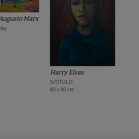
Augusto Marx
mby
Harry Elsas
S/TITULO
60 x 80 cm