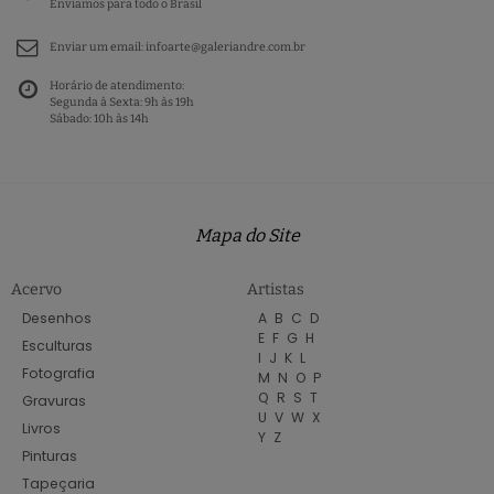
Enviamos para todo o Brasil
Enviar um email:
infoarte@galeriandre.com.br
Horário de atendimento:
Segunda à Sexta: 9h às 19h
Sábado: 10h às 14h
Mapa do Site
Acervo
Artistas
Desenhos
A
B
C
D
E
F
G
H
Esculturas
I
J
K
L
Fotografia
M
N
O
P
Q
R
S
T
Gravuras
U
V
W
X
Livros
Y
Z
Pinturas
Tapeçaria