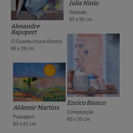
Julia Ninio
Abstrato
85 x 95 cm
Alexandre
Rapoport
O Guarda-chuva Branco
60 x 28 cm
Enrico Bianco
Aldemir Martins
Composição
Paisagem
60 x 50 cm
60 x 81 cm