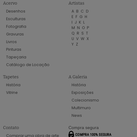
Acervo
Artistas
Desenhos
A
B
C
D
E
F
G
H
Esculturas
I
J
K
L
Fotografia
M
N
O
P
Q
R
S
T
Gravuras
U
V
W
X
Livros
Y
Z
Pinturas
Tapeçaria
Catálogo de Locação
Tapetes
A Galeria
História
História
Vitrine
Exposições
Colecionismo
Multimuro
News
Contato
Compra segura
Comprar uma obra de arte