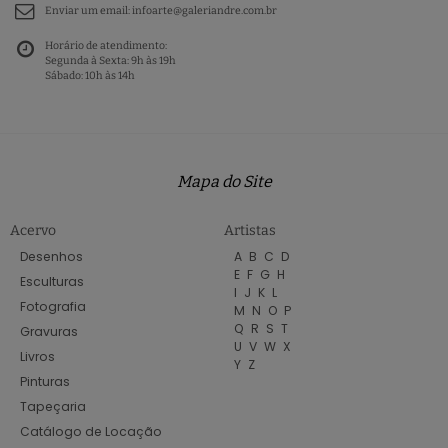
Enviar um email:
infoarte@galeriandre.com.br
Horário de atendimento:
Segunda à Sexta: 9h às 19h
Sábado: 10h às 14h
Mapa do Site
Acervo
Artistas
Desenhos
A
B
C
D
E
F
G
H
Esculturas
I
J
K
L
Fotografia
M
N
O
P
Q
R
S
T
Gravuras
U
V
W
X
Livros
Y
Z
Pinturas
Tapeçaria
Catálogo de Locação