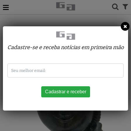
ACERVO
ESCULTURAS
INOS CORRADIN
Menina com pássaro
Cadastre-se e receba notícias em primeira mão