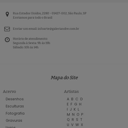
Rua Estados Unidos, 2280 - 01427-002, São Paulo, SP
Enviamos para todo o Brasil
Enviar um email:
infoarte@galeriandre.com.br
Horário de atendimento:
Segunda à Sexta: 9h às 19h
Sábado: 10h às 14h
Mapa do Site
Acervo
Artistas
Desenhos
A
B
C
D
E
F
G
H
Esculturas
I
J
K
L
Fotografia
M
N
O
P
Q
R
S
T
Gravuras
U
V
W
X
Livros