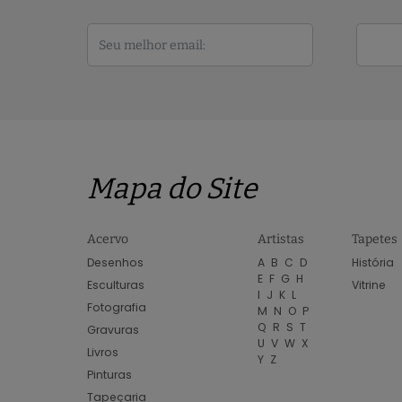
Mapa do Site
Acervo
Artistas
Tapetes
Desenhos
A
B
C
D
História
E
F
G
H
Esculturas
Vitrine
I
J
K
L
Fotografia
M
N
O
P
Q
R
S
T
Gravuras
U
V
W
X
Livros
Y
Z
Pinturas
Tapeçaria