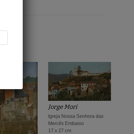
Jorge Mori
Igreja Nossa Senhora das
Mercês Embaixo
17 x 27 cm