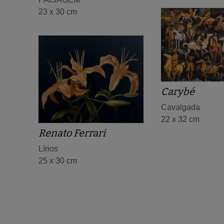
23 x 30 cm
Carybé
Cavalgada
22 x 32 cm
Renato Ferrari
Lírios
25 x 30 cm