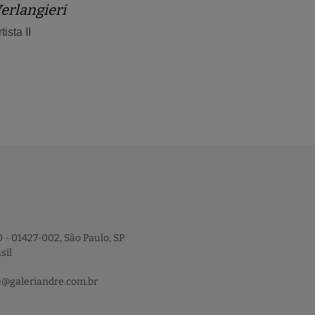
erlangieri
tista II
 - 01427-002, São Paulo, SP
sil
e@galeriandre.com.br