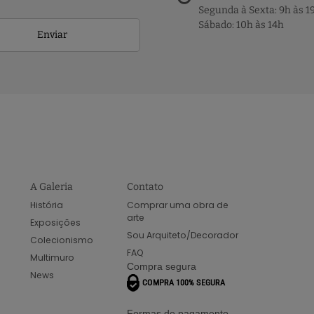
Segunda à Sexta: 9h às 1
Sábado: 10h às 14h
Enviar
A Galeria
Contato
História
Comprar uma obra de
arte
Exposições
Sou Arquiteto/Decorador
Colecionismo
FAQ
Multimuro
Compra segura
News
Formas de pagamento