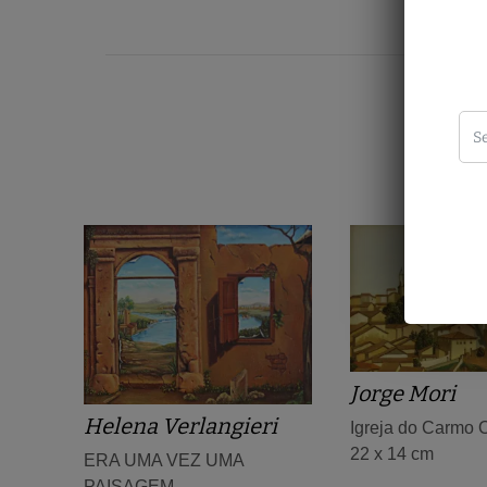
Jorge Mori
Helena Verlangieri
Igreja do Carmo 
22 x 14 cm
ERA UMA VEZ UMA
PAISAGEM