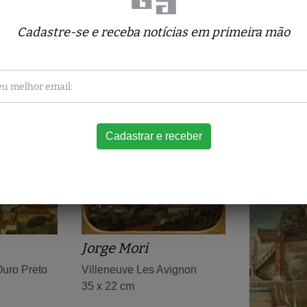
Cadastre-se e receba notícias em primeira mão
Obras relacionadas
Jorge Mori
Ouro Preto
Villeneuve Les Avignon
35 x 22 cm