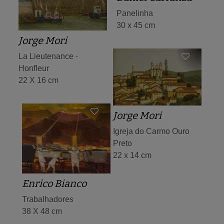
Panelinha
30 x 45 cm
Jorge Mori
La Lieutenance -
Honfleur
22 X 16 cm
Jorge Mori
Igreja do Carmo Ouro
Preto
22 x 14 cm
Enrico Bianco
Trabalhadores
38 X 48 cm