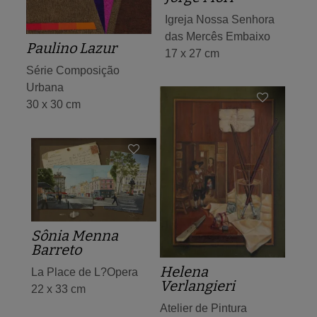
Igreja Nossa Senhora
das Mercês Embaixo
Paulino Lazur
17 x 27 cm
Série Composição
Urbana
30 x 30 cm
Sônia Menna
Barreto
Helena
La Place de L?Opera
Verlangieri
22 x 33 cm
Atelier de Pintura