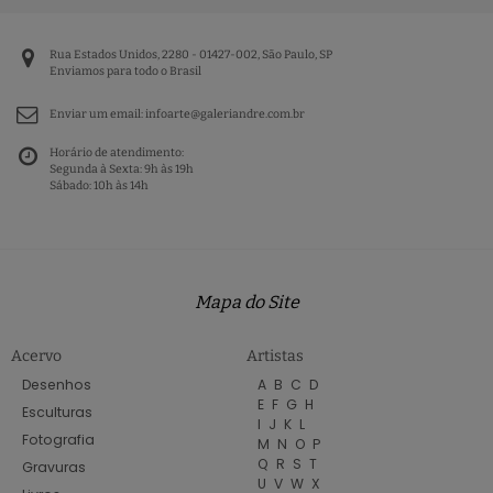
Rua Estados Unidos, 2280 - 01427-002, São Paulo, SP
Enviamos para todo o Brasil
Enviar um email:
infoarte@galeriandre.com.br
Horário de atendimento:
Segunda à Sexta: 9h às 19h
Sábado: 10h às 14h
Mapa do Site
Acervo
Artistas
Desenhos
A
B
C
D
E
F
G
H
Esculturas
I
J
K
L
Fotografia
M
N
O
P
Q
R
S
T
Gravuras
U
V
W
X