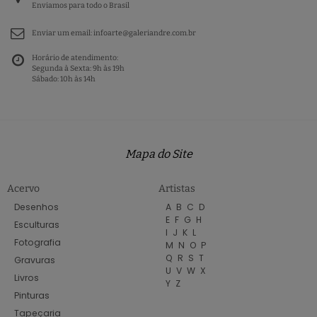
Enviamos para todo o Brasil
Enviar um email:
infoarte@galeriandre.com.br
Horário de atendimento:
Segunda à Sexta: 9h às 19h
Sábado: 10h às 14h
Mapa do Site
Acervo
Artistas
Desenhos
A
B
C
D
E
F
G
H
Esculturas
I
J
K
L
Fotografia
M
N
O
P
Q
R
S
T
Gravuras
U
V
W
X
Livros
Y
Z
Pinturas
Tapeçaria