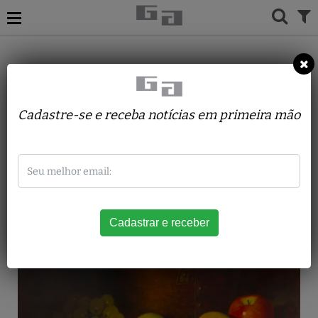
ACERVO
PINTURAS
ALBANO VIZOTTO
VASO E FRUTAS
Cadastre-se e receba notícias em primeira mão