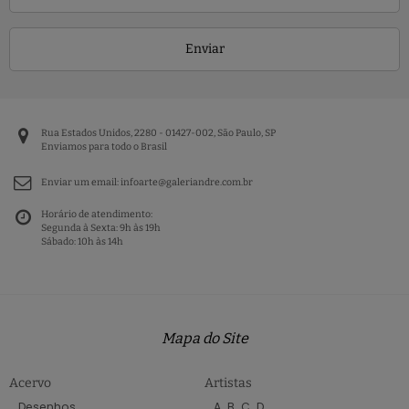
Enviar
Rua Estados Unidos, 2280 - 01427-002, São Paulo, SP
Enviamos para todo o Brasil
Enviar um email:
infoarte@galeriandre.com.br
Horário de atendimento:
Segunda à Sexta: 9h às 19h
Sábado: 10h às 14h
Mapa do Site
Acervo
Artistas
Desenhos
A
B
C
D