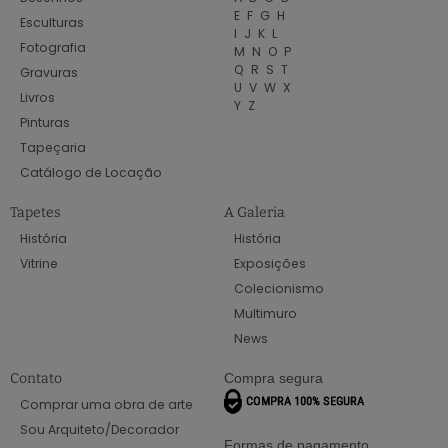
E
F
G
H
Esculturas
I
J
K
L
Fotografia
M
N
O
P
Q
R
S
T
Gravuras
U
V
W
X
Livros
Y
Z
Pinturas
Tapeçaria
Catálogo de Locação
Tapetes
A Galeria
História
História
Vitrine
Exposições
Colecionismo
Multimuro
News
Contato
Compra segura
Comprar uma obra de arte
Sou Arquiteto/Decorador
Formas de pagamento