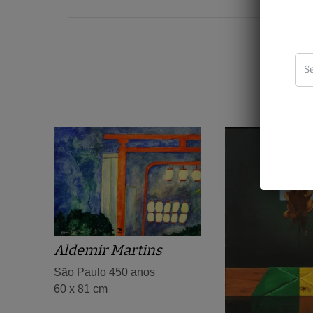
Aldemir Martins
São Paulo 450 anos
60 x 81 cm