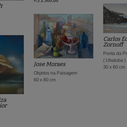
R$
2.500,00
t
Carlos E
Zornoff
Ponta da Pr
( Ubatuba )
Jose Moraes
30 x 60 cm
Objetos na Paisagem
60 x 80 cm
iza
ior