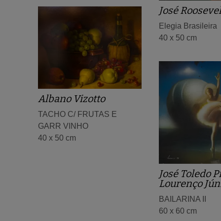
José Roosevel
Elegia Brasileira
40 x 50 cm
Albano Vizotto
TACHO C/ FRUTAS E
GARR VINHO
40 x 50 cm
José Toledo P
Lourenço Jún
BAILARINA II
60 x 60 cm