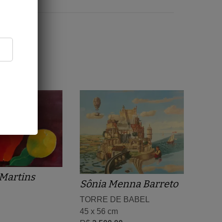
Martins
Sônia Menna Barreto
TORRE DE BABEL
45 x 56 cm