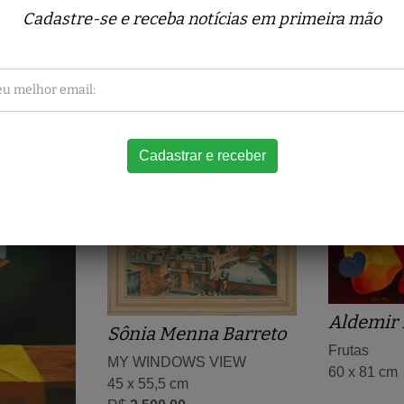
Cadastre-se e receba notícias em primeira mão
Obras relacionadas
Aldemir 
Sônia Menna Barreto
Frutas
MY WINDOWS VIEW
60 x 81 cm
45 x 55,5 cm