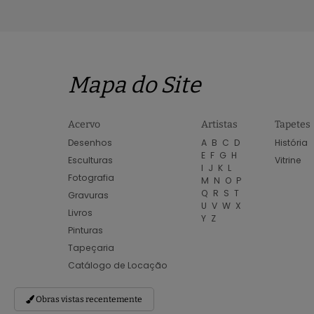
Mapa do Site
Acervo
Artistas
Tapetes
Desenhos
A
B
C
D
História
E
F
G
H
Esculturas
Vitrine
I
J
K
L
Fotografia
M
N
O
P
Q
R
S
T
Gravuras
U
V
W
X
Livros
Y
Z
Pinturas
Tapeçaria
Catálogo de Locação
Obras vistas recentemente