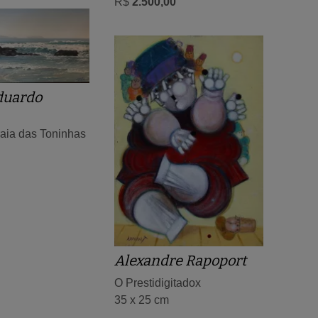
R$
2.500,00
duardo
aia das Toninhas
Alexandre Rapoport
O Prestidigitadox
35 x 25 cm