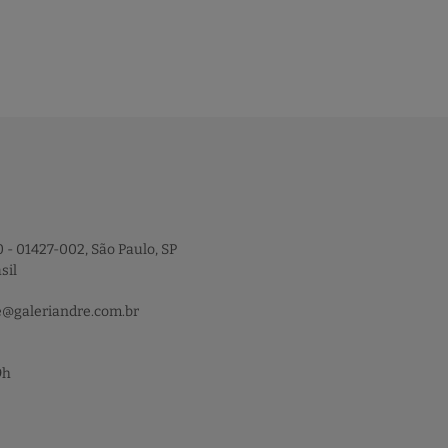
 - 01427-002, São Paulo, SP
sil
e@galeriandre.com.br
9h