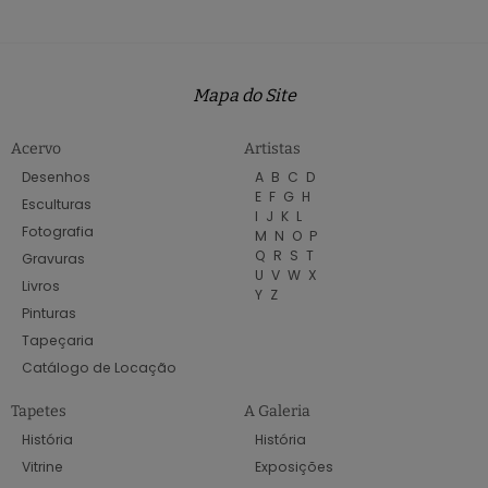
Mapa do Site
Acervo
Artistas
Desenhos
A
B
C
D
E
F
G
H
Esculturas
I
J
K
L
Fotografia
M
N
O
P
Q
R
S
T
Gravuras
U
V
W
X
Livros
Y
Z
Pinturas
Tapeçaria
Catálogo de Locação
Tapetes
A Galeria
História
História
Vitrine
Exposições