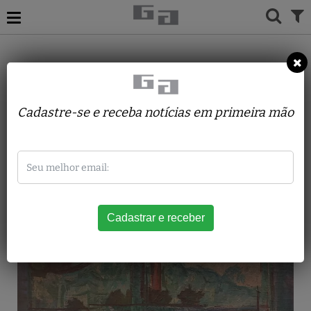
ACERVO
PINTURAS
JOSE MORAES
Paisagem atraves da janela (
Cadastre-se e receba notícias em primeira mão
Embu )