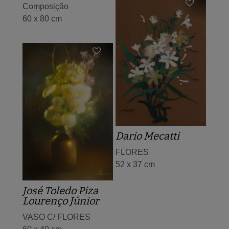
Composição
60 x 80 cm
Dario Mecatti
FLORES
52 x 37 cm
José Toledo Piza
Lourenço Júnior
VASO C/ FLORES