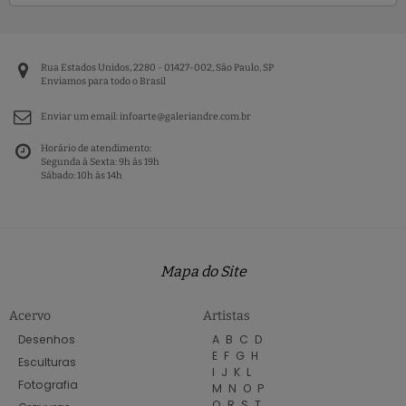
Rua Estados Unidos, 2280 - 01427-002, São Paulo, SP
Enviamos para todo o Brasil
Enviar um email:
infoarte@galeriandre.com.br
Horário de atendimento:
Segunda à Sexta: 9h às 19h
Sábado: 10h às 14h
Mapa do Site
Acervo
Artistas
Desenhos
A
B
C
D
E
F
G
H
Esculturas
I
J
K
L
Fotografia
M
N
O
P
Q
R
S
T