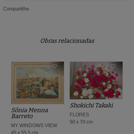
Compartilhe
Obras relacionadas
Shokichi Takaki
Sônia Menna
FLORES
Barreto
50 x 70 cm
MY WINDOWS VIEW
45 x 55,5 cm