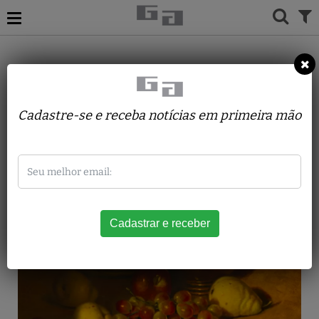
ACERVO
PINTURAS
ALBANO VIZOTTO
FRUTAS E JARRA
Cadastre-se e receba notícias em primeira mão