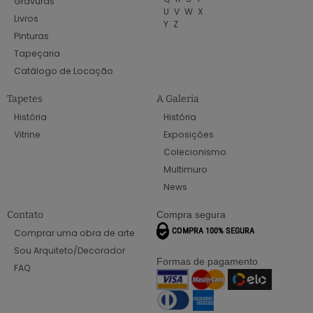
Gravuras
U
V
W
X
Livros
Y
Z
Pinturas
Tapeçaria
Catálogo de Locação
Tapetes
A Galeria
História
História
Vitrine
Exposições
Colecionismo
Multimuro
News
Contato
Compra segura
Comprar uma obra de arte
Sou Arquiteto/Decorador
Formas de pagamento
FAQ