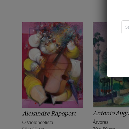
Antonio Augu
Alexandre Rapoport
Árvores
O Violoncelista