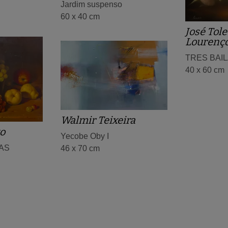
Jardim suspenso
60 x 40 cm
José Tole
Lourenço
TRES BAI
40 x 60 cm
Walmir Teixeira
to
Yecobe Oby I
AS
46 x 70 cm