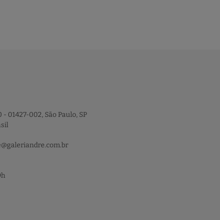
 - 01427-002, São Paulo, SP
sil
e@galeriandre.com.br
9h