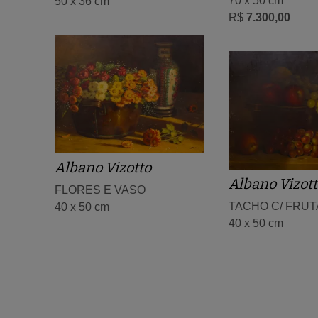
70 x 50 cm
50 x 36 cm
R$
7.300,00
Albano Vizotto
Albano Vizot
FLORES E VASO
TACHO C/ FRUT
40 x 50 cm
40 x 50 cm