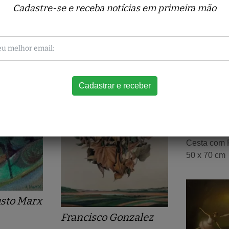
Obras relacionadas
Cadastre-se e receba notícias em primeira mão
Jose Mor
Cesta com 
50 x 70 cm
sto Marx
Francisco Gonzalez