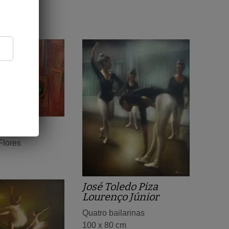
aes
Flores
José Toledo Piza
Lourenço Júnior
Quatro bailarinas
100 x 80 cm