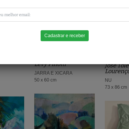
Levy Pinotti
José Tole
Lourenço
JARRA E XICARA
50 x 60 cm
NU
73 x 86 cm