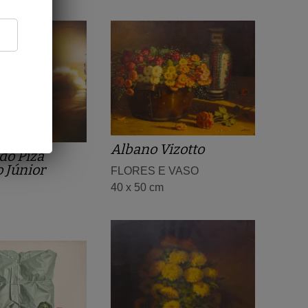
Albano Vizotto
do Piza
 Júnior
FLORES E VASO
40 x 50 cm