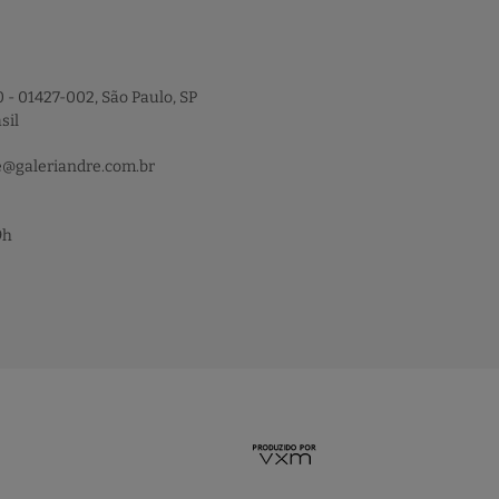
 - 01427-002, São Paulo, SP
sil
e@galeriandre.com.br
9h