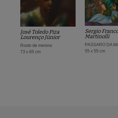
Sergio Franc
José Toledo Piza
Martinolli
Lourenço Júnior
PASSARO DA M
Rosto de menino
55 x 55 cm
73 x 65 cm