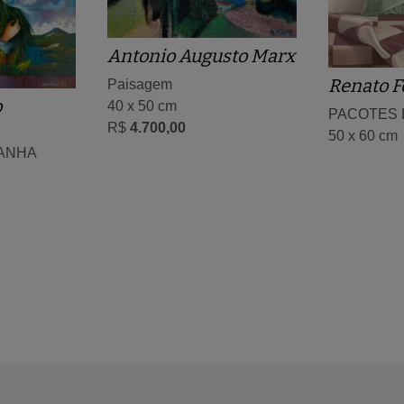
Antonio Augusto Marx
Renato F
Paisagem
o
40 x 50 cm
PACOTES 
R$
4.700,00
50 x 60 cm
ANHA