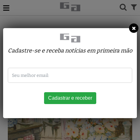
ACERVO
PINTURAS
WILSON ROBERTO VITORINO
INTERIOR C/ CORTINA ROSADA
Cadastre-se e receba notícias em primeira mão
2000