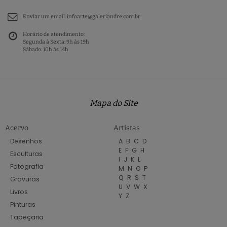
Enviar um email:
infoarte@galeriandre.com.br
Horário de atendimento:
Segunda à Sexta: 9h às 19h
Sábado: 10h às 14h
Mapa do Site
Acervo
Artistas
Desenhos
A
B
C
D
E
F
G
H
Esculturas
I
J
K
L
Fotografia
M
N
O
P
Q
R
S
T
Gravuras
U
V
W
X
Livros
Y
Z
Pinturas
Tapeçaria