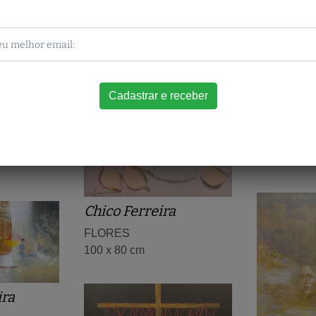
Fatima 
ndda
Cidade ado
80 x 120 c
Chico Ferreira
FLORES
100 x 80 cm
ira