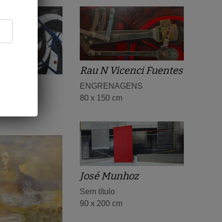
Rau N Vicenci Fuentes
Mirandda
ENGRENAGENS
80 x 150 cm
rmecida
m
José Munhoz
Sem título
90 x 200 cm