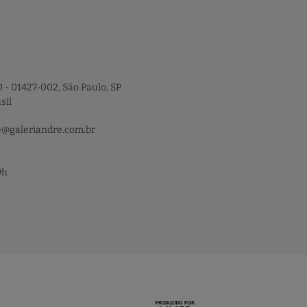
 - 01427-002, São Paulo, SP
sil
e@galeriandre.com.br
9h