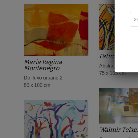
Fatima Mira
Maria Regina
Abstração V
Montenegro
75 x 105 cm
Do fluxo urbano 2
80 x 100 cm
Walmir Teixe