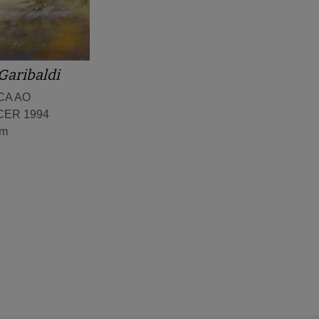
Garibaldi
CA AO
ER 1994
cm