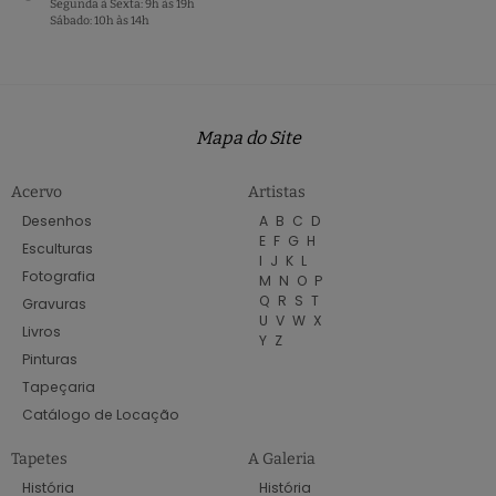
Segunda à Sexta: 9h às 19h
Sábado: 10h às 14h
Mapa do Site
Acervo
Artistas
Desenhos
A
B
C
D
E
F
G
H
Esculturas
I
J
K
L
Fotografia
M
N
O
P
Q
R
S
T
Gravuras
U
V
W
X
Livros
Y
Z
Pinturas
Tapeçaria
Catálogo de Locação
Tapetes
A Galeria
História
História