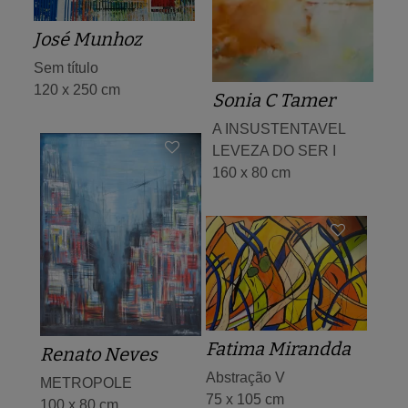
José Munhoz
Sem título
120 x 250 cm
Sonia C Tamer
A INSUSTENTAVEL
LEVEZA DO SER I
160 x 80 cm
Fatima Mirandda
Renato Neves
Abstração V
METROPOLE
75 x 105 cm
100 x 80 cm