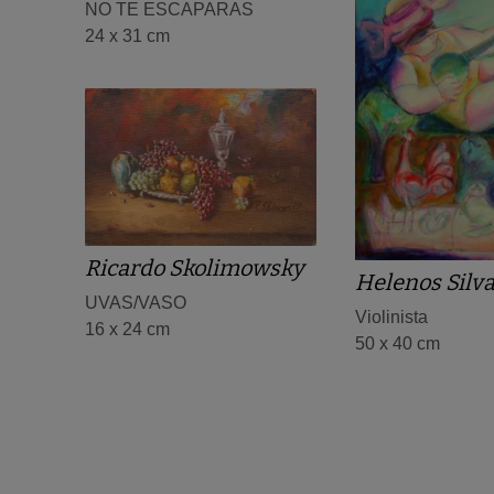
NO TE ESCAPARAS
24 x 31 cm
Ricardo Skolimowsky
Helenos Silv
UVAS/VASO
Violinista
16 x 24 cm
50 x 40 cm