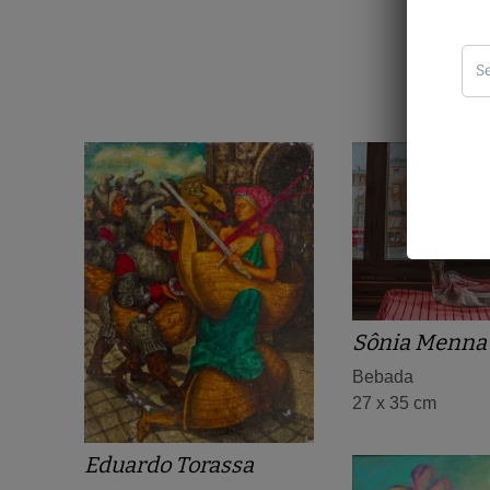
Sônia Menna 
Bebada
27 x 35 cm
Eduardo Torassa