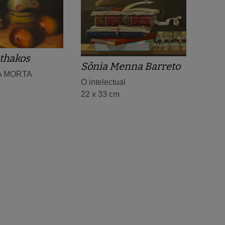
thakos
Sônia Menna Barreto
A MORTA
O intelectual
22 x 33 cm