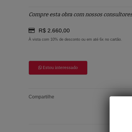
Compre esta obra com nossos consultores
R$ 2.660,00
À vista com 10% de desconto ou em até 6x no cartão.
Estou interessado
Compartilhe