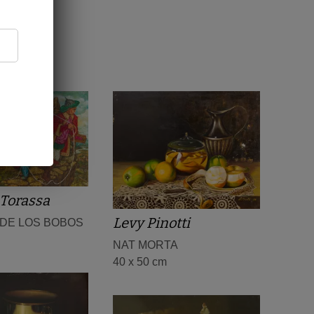
Torassa
Levy Pinotti
 DE LOS BOBOS
NAT MORTA
40 x 50 cm