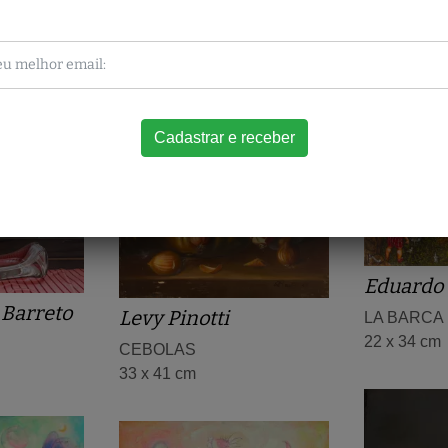
Obras relacionadas
Eduardo 
Barreto
Levy Pinotti
LA BARCA
22 x 34 cm
CEBOLAS
33 x 41 cm