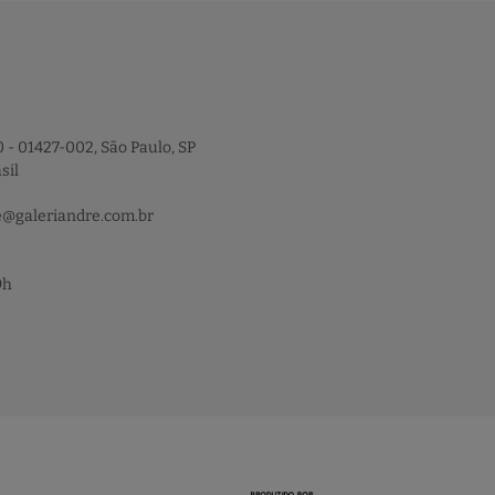
 - 01427-002, São Paulo, SP
sil
e@galeriandre.com.br
9h