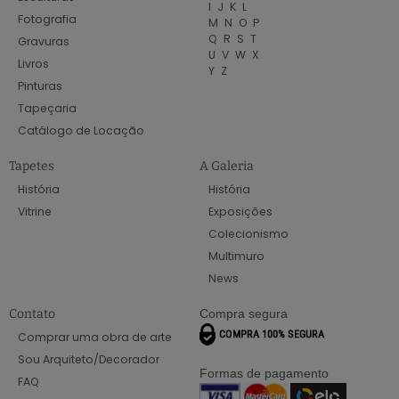
I
J
K
L
Fotografia
M
N
O
P
Q
R
S
T
Gravuras
U
V
W
X
Livros
Y
Z
Pinturas
Tapeçaria
Catálogo de Locação
Tapetes
A Galeria
História
História
Vitrine
Exposições
Colecionismo
Multimuro
News
Contato
Compra segura
Comprar uma obra de arte
Sou Arquiteto/Decorador
Formas de pagamento
FAQ