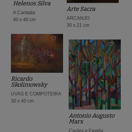
Helenos Silva
Arte Sacra
A Cantada
ARCANJO
40 x 40 cm
30 x 21 cm
Ricardo
Skolimowsky
UVAS E COMPOTEIRA
30 x 40 cm
Antonio Augusto
Marx
Caules e Favela