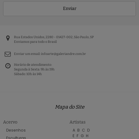
Enviar
Rua Estados Unidos, 2280 - 01427-002, São Paulo, SP
Enviamos para todo o Brasil
Enviar um email:
infoarte@galeriandre.com.br
Horário de atendimento:
Segunda à Sexta: 9h às 19h
Sábado: 10h às 14h
Mapa do Site
Acervo
Artistas
Desenhos
A
B
C
D
E
F
G
H
Esculturas