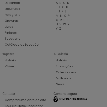
Desenhos
A
B
C
D
E
F
G
H
Esculturas
I
J
K
L
Fotografia
M
N
O
P
Q
R
S
T
Gravuras
U
V
W
X
Livros
Y
Z
Pinturas
Tapeçaria
Catálogo de Locação
Tapetes
A Galeria
História
História
Vitrine
Exposições
Colecionismo
Multimuro
News
Contato
Compra segura
Comprar uma obra de arte
Sou Arquiteto/Decorador