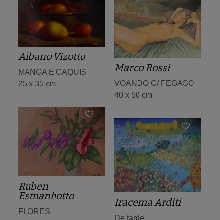
Albano Vizotto
Marco Rossi
MANGA E CAQUIS
VOANDO C/ PEGASO
25 x 35 cm
40 x 50 cm
Ruben
Esmanhotto
Iracema Arditi
FLORES
De tarde