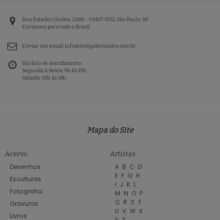
Rua Estados Unidos, 2280 - 01427-002, São Paulo, SP
Enviamos para todo o Brasil
Enviar um email:
infoarte@galeriandre.com.br
Horário de atendimento:
Segunda à Sexta: 9h às 19h
Sábado: 10h às 14h
Mapa do Site
Acervo
Artistas
Desenhos
A
B
C
D
E
F
G
H
Esculturas
I
J
K
L
Fotografia
M
N
O
P
Q
R
S
T
Gravuras
U
V
W
X
Livros
Y
Z