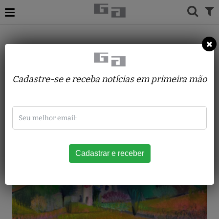
ACERVO
PINTURAS
ANTONIO AUGUSTO MARX
Vista Morumby
Cadastre-se e receba notícias em primeira mão