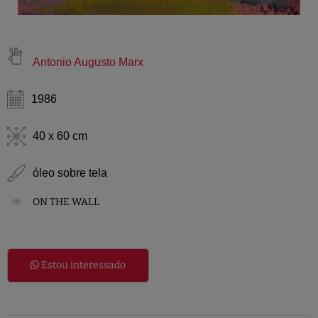
Antonio Augusto Marx
1986
40 x 60 cm
óleo sobre tela
ON THE WALL
Estou interessado