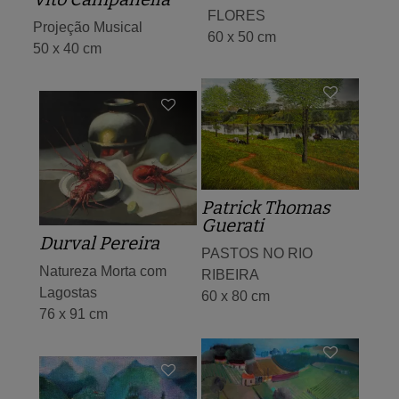
FLORES
Projeção Musical
60 x 50 cm
50 x 40 cm
Patrick Thomas
Guerati
Durval Pereira
PASTOS NO RIO
Natureza Morta com
RIBEIRA
Lagostas
60 x 80 cm
76 x 91 cm