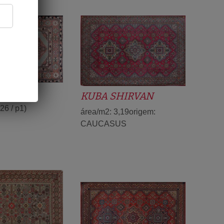
KUBA SHIRVAN
26 / p1)
área/m2: 3,19origem:
CAUCASUS