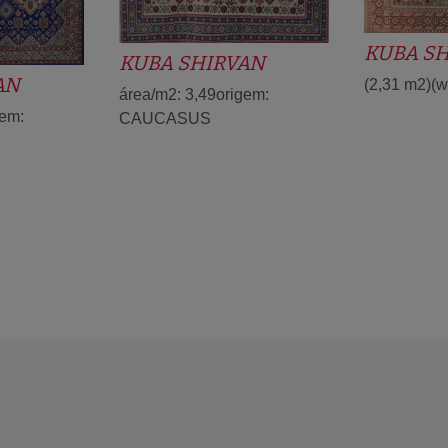
KUBA S
KUBA SHIRVAN
AN
(2,31 m2)(w
área/m2: 3,49origem:
gem:
CAUCASUS