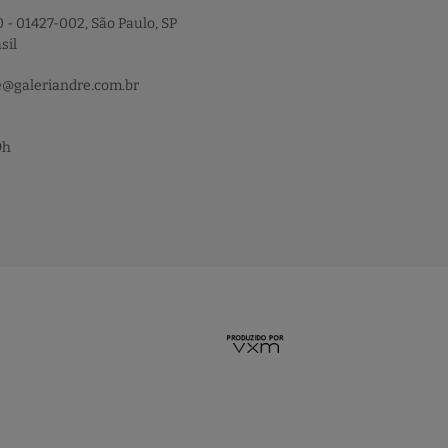
 - 01427-002, São Paulo, SP
sil
e@galeriandre.com.br
9h