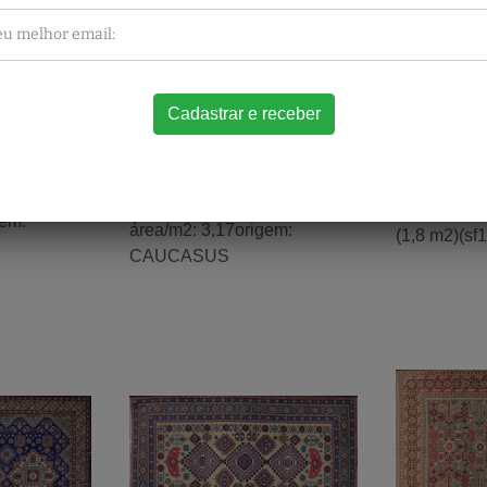
KUBA SHIRVAN
ERIVAN
gem:
área/m2: 3,17origem:
(1,8 m2)(sf1
CAUCASUS