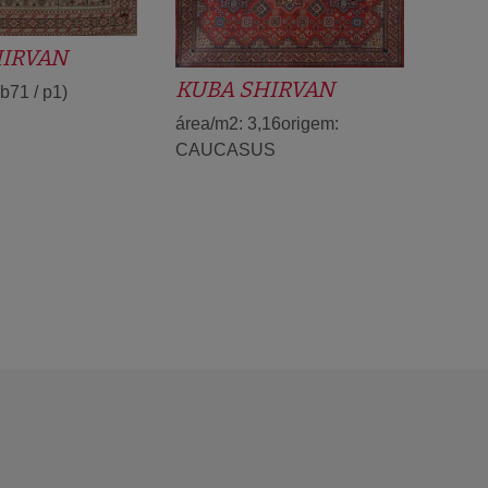
HIRVAN
KUBA SHIRVAN
b71 / p1)
área/m2: 3,16origem:
CAUCASUS