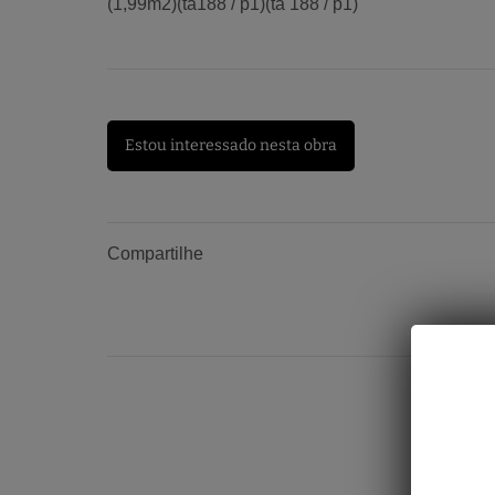
(1,99m2)(ta188 / p1)(ta 188 / p1)
Estou interessado nesta obra
Compartilhe