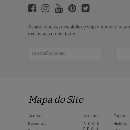
Assine a nossa newsletter e seja o primeiro a s
exclusivas e novidades.
Mapa do Site
Acervo
Artistas
Tapetes
Desenhos
A
B
C
D
História
E
F
G
H