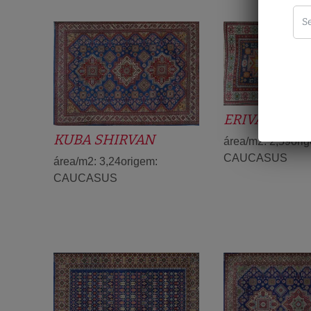
ERIVAN
KUBA SHIRVAN
área/m2: 2,59ori
CAUCASUS
área/m2: 3,24origem:
CAUCASUS