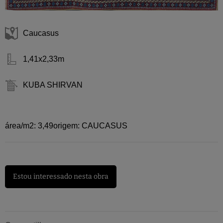
Caucasus
1,41x2,33m
KUBA SHIRVAN
área/m2: 3,49origem: CAUCASUS
Estou interessado nesta obra