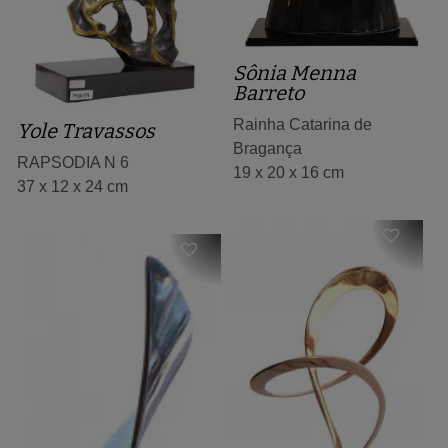
Sônia Menna
Barreto
Rainha Catarina de
Yole Travassos
Bragança
RAPSODIA N 6
19 x 20 x 16 cm
37 x 12 x 24 cm