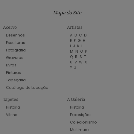
Mapa do Site
Acervo
Artistas
Desenhos
A
B
C
D
E
F
G
H
Esculturas
I
J
K
L
Fotografia
M
N
O
P
Q
R
S
T
Gravuras
U
V
W
X
Livros
Y
Z
Pinturas
Tapeçaria
Catálogo de Locação
Tapetes
A Galeria
História
História
Vitrine
Exposições
Colecionismo
Multimuro