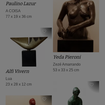
Paulino Lazur
A COISA
77 x 19 x 36 cm
Yeda Pieroni
Zezé Amarrando
53 x 33 x 25 cm
Alfi Vivern
Lua
23 x 28 x 12 cm