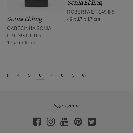
Sonia Ebling
ROBERTA ET-149 II-5
Sonia Ebling
49 x 17 x 17 cm
CABECINHA SONIA
EBLING ET-105
17 x 6 x 6 cm
1
4
5
6
7
8
9
67
Siga a gente