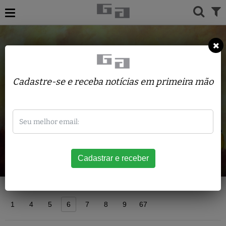
Cadastre-se e receba notícias em primeira mão
Acervo
1
4
5
6
7
8
9
67