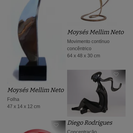
Moysés Mellim Neto
Movimento contínuo
concêntrico
64 x 48 x 30 cm
Moysés Mellim Neto
Folha
47 x 14 x 12 cm
Diego Rodrigues
Concentração