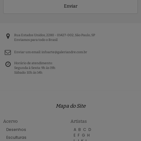
Enviar
Rua Estados Unidos, 2280 - 01427-002, São Paulo, SP
Enviamos para todo o Brasil
Enviar um email:
infoarte@galeriandre.com.br
Horário de atendimento:
Segunda à Sexta: 9h às 19h
Sábado: 10h às 14h
Mapa do Site
Acervo
Artistas
Desenhos
A
B
C
D
E
F
G
H
Esculturas
I
J
K
L