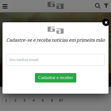
Cadastre-se e receba notícias em primeira mão
Acervo
1
2
3
4
5
6
67