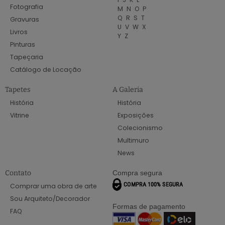
Fotografia
M
N
O
P
Q
R
S
T
Gravuras
U
V
W
X
Livros
Y
Z
Pinturas
Tapeçaria
Catálogo de Locação
Tapetes
A Galeria
História
História
Vitrine
Exposições
Colecionismo
Multimuro
News
Contato
Compra segura
Comprar uma obra de arte
Sou Arquiteto/Decorador
Formas de pagamento
FAQ