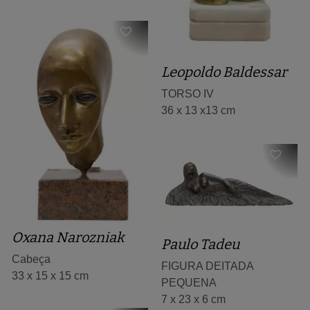
Leopoldo Baldessar
TORSO IV
36 x 13 x13 cm
Oxana Narozniak
Paulo Tadeu
Cabeça
FIGURA DEITADA
33 x 15 x 15 cm
PEQUENA
7 x 23 x 6 cm