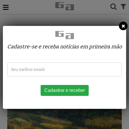
ACERVO
PINTURAS
PATRICK THOMAS GUERATI
Serraria - Montanhas díptico
Cadastre-se e receba notícias em primeira mão