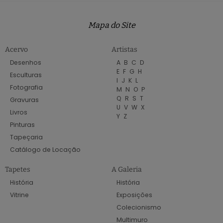
Mapa do Site
Acervo
Artistas
Desenhos
A
B
C
D
E
F
G
H
Esculturas
I
J
K
L
Fotografia
M
N
O
P
Q
R
S
T
Gravuras
U
V
W
X
Livros
Y
Z
Pinturas
Tapeçaria
Catálogo de Locação
Tapetes
A Galeria
História
História
Vitrine
Exposições
Colecionismo
Multimuro