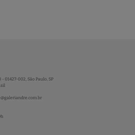
 - 01427-002, São Paulo, SP
sil
e@galeriandre.com.br
9h