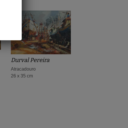
Durval Pereira
Atracadouro
26 x 35 cm