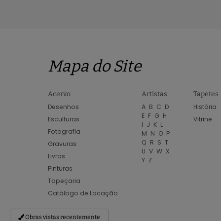
Mapa do Site
Acervo
Artistas
Tapetes
Desenhos
A
B
C
D
História
E
F
G
H
Esculturas
Vitrine
I
J
K
L
Fotografia
M
N
O
P
Q
R
S
T
Gravuras
U
V
W
X
Livros
Y
Z
Pinturas
Tapeçaria
Catálogo de Locação
Obras vistas recentemente