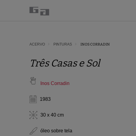
ACERVO
PINTURAS
INOS CORRADIN
Três Casas e Sol
Inos Corradin
1983
30 x 40 cm
óleo sobre tela