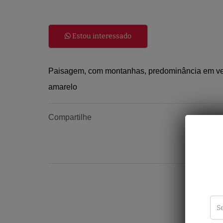
Estou interessado
Paisagem, com montanhas, predominância em verd
amarelo
Compartilhe