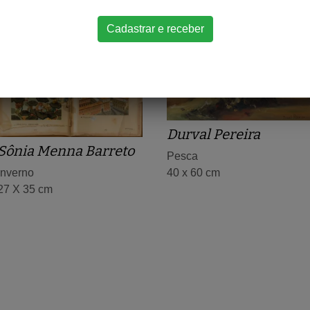
Durval Pereira
Sônia Menna Barreto
Pesca
40 x 60 cm
Inverno
27 X 35 cm