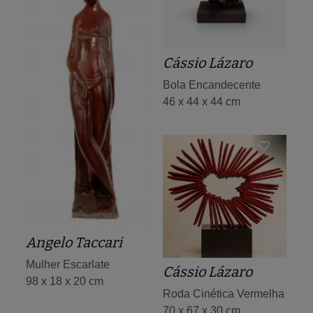
Cássio Lázaro
Bola Encandecente
46 x 44 x 44 cm
Angelo Taccari
Mulher Escarlate
Cássio Lázaro
98 x 18 x 20 cm
Roda Cinética Vermelha
70 x 67 x 30 cm