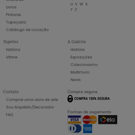
U
V
W
X
Livros
Y
Z
Pinturas
Tapeçaria
Catálogo de Locação
Tapetes
A Galeria
História
História
Vitrine
Exposições
Colecionismo
Multimuro
News
Contato
Compra segura
Comprar uma obra de arte
Sou Arquiteto/Decorador
Formas de pagamento
FAQ