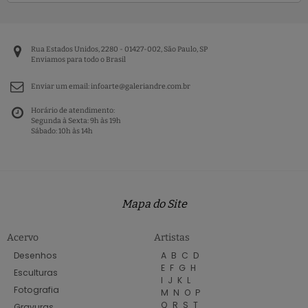
Rua Estados Unidos, 2280 - 01427-002, São Paulo, SP
Enviamos para todo o Brasil
Enviar um email:
infoarte@galeriandre.com.br
Horário de atendimento:
Segunda à Sexta: 9h às 19h
Sábado: 10h às 14h
Mapa do Site
Acervo
Artistas
Desenhos
A
B
C
D
E
F
G
H
Esculturas
I
J
K
L
Fotografia
M
N
O
P
Q
R
S
T
Gravuras