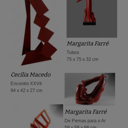
Margarita Farré
Tubos
75 x 75 x 32 cm
Cecília Macedo
Encontro XXVII
94 x 42 x 27 cm
Margarita Farré
De Pernas para o Ar
58 x 58 x 66 cm