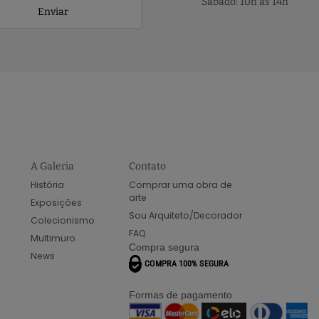
Sábado: 10h às 14h
Enviar
A Galeria
Contato
História
Comprar uma obra de
arte
Exposições
Sou Arquiteto/Decorador
Colecionismo
FAQ
Multimuro
Compra segura
News
Formas de pagamento