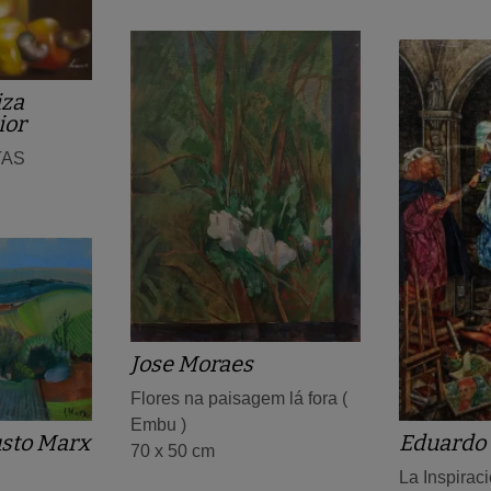
iza
ior
TAS
Jose Moraes
Flores na paisagem lá fora (
Embu )
Eduardo 
sto Marx
70 x 50 cm
La Inspirac