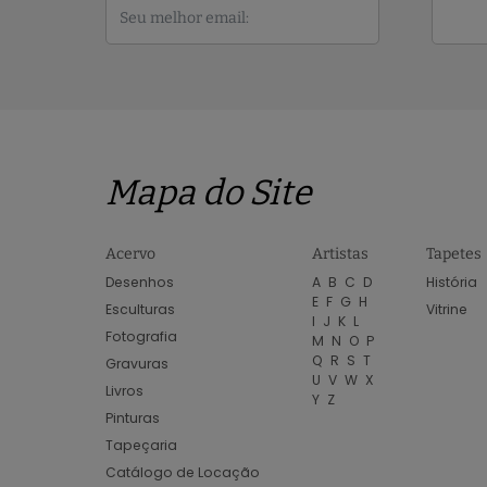
Mapa do Site
Acervo
Artistas
Tapetes
Desenhos
A
B
C
D
História
E
F
G
H
Esculturas
Vitrine
I
J
K
L
Fotografia
M
N
O
P
Q
R
S
T
Gravuras
U
V
W
X
Livros
Y
Z
Pinturas
Tapeçaria
Catálogo de Locação