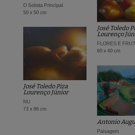
O Solista Principal
50 x 50 cm
José Toledo P
Lourenço Jún
FLORES E FRU
60 x 40 cm
José Toledo Piza
Lourenço Júnior
NU
73 x 86 cm
Antonio Augu
Paisagem