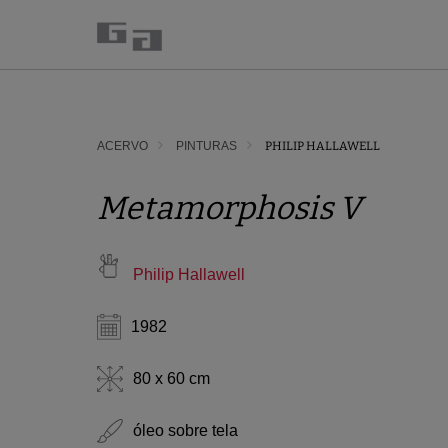
ACERVO
PINTURAS
PHILIP HALLAWELL
Metamorphosis V
Philip Hallawell
1982
80 x 60 cm
óleo sobre tela