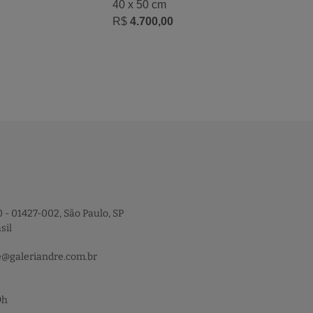
40 x 50 cm
R$
4.700,00
 - 01427-002, São Paulo, SP
sil
e@galeriandre.com.br
9h