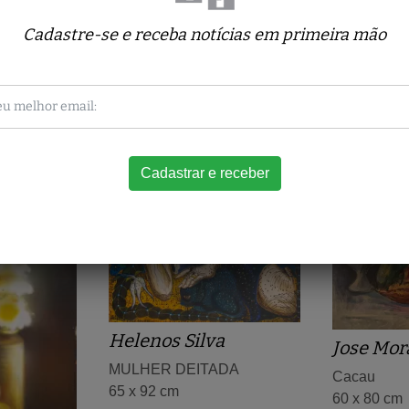
Cadastre-se e receba notícias em primeira mão
Obras relacionadas
Helenos Silva
Jose Mor
MULHER DEITADA
Cacau
65 x 92 cm
60 x 80 cm