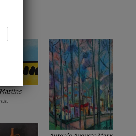
Martins
raia
Antonio Augusto Marx