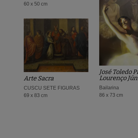
60 x 50 cm
José Toledo P
Lourenço Jún
Arte Sacra
Bailarina
CUSCU SETE FIGURAS
86 x 73 cm
69 x 83 cm