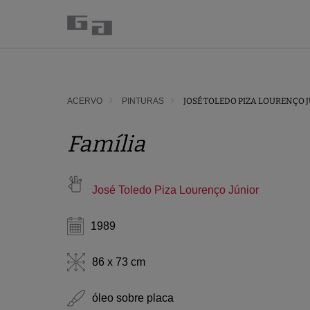
ACERVO
PINTURAS
JOSÉ TOLEDO PIZA LOURENÇO 
Família
José Toledo Piza Lourenço Júnior
1989
86 x 73 cm
óleo sobre placa