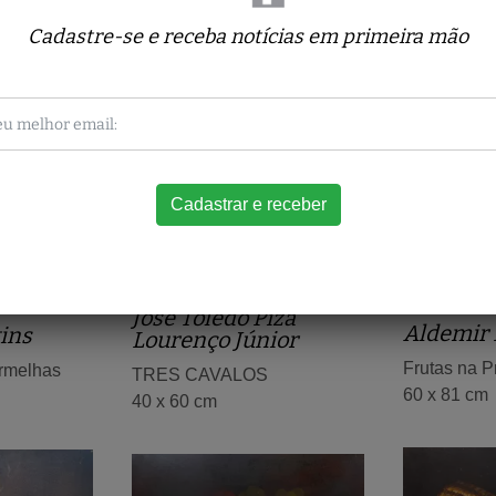
Cadastre-se e receba notícias em primeira mão
Obras relacionadas
José Toledo Piza
Aldemir 
ins
Lourenço Júnior
Frutas na P
ermelhas
TRES CAVALOS
60 x 81 cm
40 x 60 cm