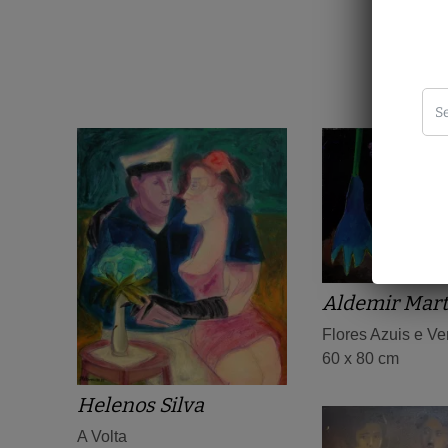
Aldemir Mart
Flores Azuis e V
60 x 80 cm
Helenos Silva
A Volta