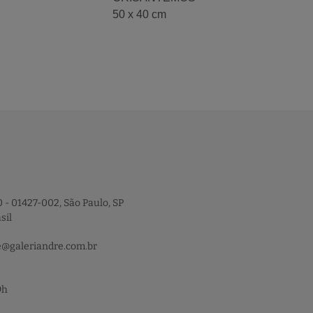
50 x 40 cm
 - 01427-002, São Paulo, SP
sil
e@galeriandre.com.br
9h