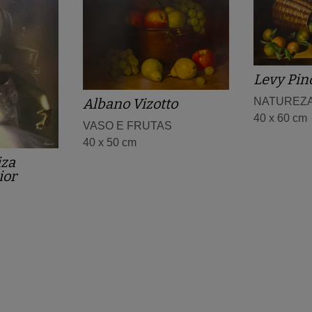
Levy Pino
NATUREZ
Albano Vizotto
40 x 60 cm
VASO E FRUTAS
40 x 50 cm
iza
ior