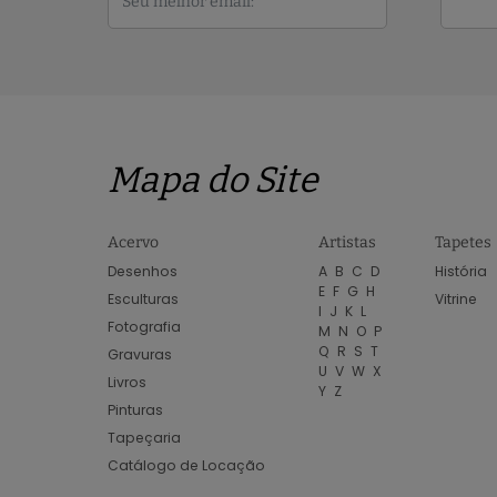
Mapa do Site
Acervo
Artistas
Tapetes
Desenhos
A
B
C
D
História
E
F
G
H
Esculturas
Vitrine
I
J
K
L
Fotografia
M
N
O
P
Q
R
S
T
Gravuras
U
V
W
X
Livros
Y
Z
Pinturas
Tapeçaria
Catálogo de Locação