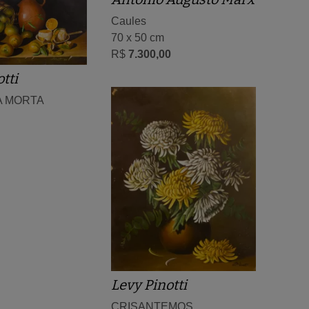
Caules
70 x 50 cm
R$
7.300,00
tti
A MORTA
Levy Pinotti
CRISANTEMOS