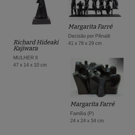
Margarita Farré
Decisão por Pênalti
Richard Hideaki
41 x 78 x 29 cm
Kajiwara
MULHER II
47 x 14 x 10 cm
Margarita Farré
Família (P)
24 x 24 x 34 cm