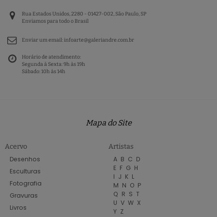
Rua Estados Unidos, 2280 - 01427-002, São Paulo, SP
Enviamos para todo o Brasil
Enviar um email:
infoarte@galeriandre.com.br
Horário de atendimento:
Segunda à Sexta: 9h às 19h
Sábado: 10h às 14h
Mapa do Site
Acervo
Artistas
Desenhos
A
B
C
D
E
F
G
H
Esculturas
I
J
K
L
Fotografia
M
N
O
P
Q
R
S
T
Gravuras
U
V
W
X
Livros
Y
Z