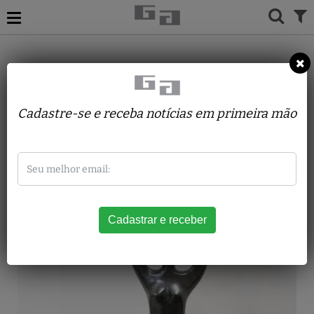
ACERVO
ESCULTURAS
MARGARITA FARRÉ
Mulher com Pássaros
Cadastre-se e receba notícias em primeira mão