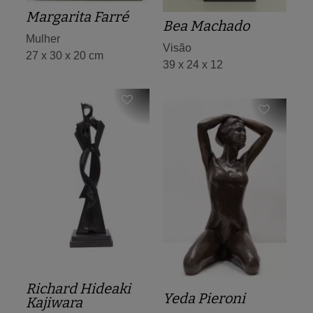
Margarita Farré
Bea Machado
Mulher
Visão
27 x 30 x 20 cm
39 x 24 x 12
Richard Hideaki
Yeda Pieroni
Kajiwara