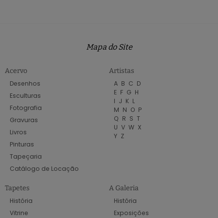
Mapa do Site
Acervo
Artistas
Desenhos
A
B
C
D
E
F
G
H
Esculturas
I
J
K
L
Fotografia
M
N
O
P
Q
R
S
T
Gravuras
U
V
W
X
Livros
Y
Z
Pinturas
Tapeçaria
Catálogo de Locação
Tapetes
A Galeria
História
História
Vitrine
Exposições