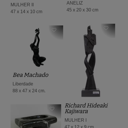
ANELIZ
MULHER II
45 x 20 x 30 cm
47 x 14 x 10 cm
Bea Machado
Liberdade
88 x 47 x 24 cm.
Richard Hideaki
Kajiwara
MULHER I
47 x 12 x 9 cm