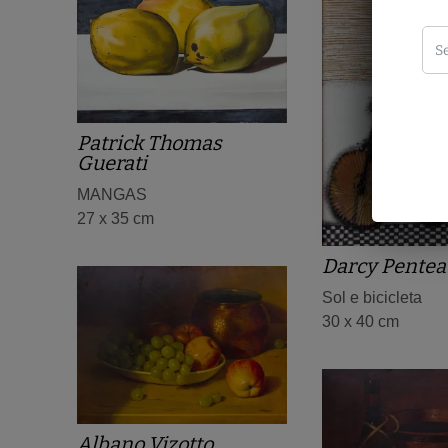
Patrick Thomas
Guerati
MANGAS
27 x 35 cm
Darcy Pentea
Sol e bicicleta
30 x 40 cm
Albano Vizotto