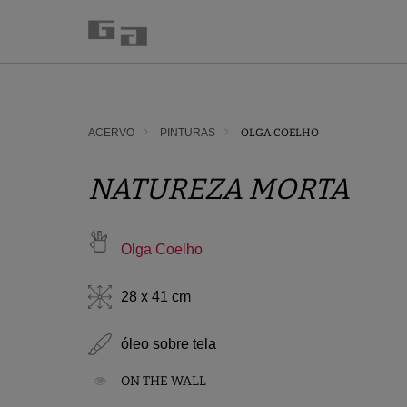
ACERVO
PINTURAS
OLGA COELHO
NATUREZA MORTA
Olga Coelho
28 x 41 cm
óleo sobre tela
ON THE WALL