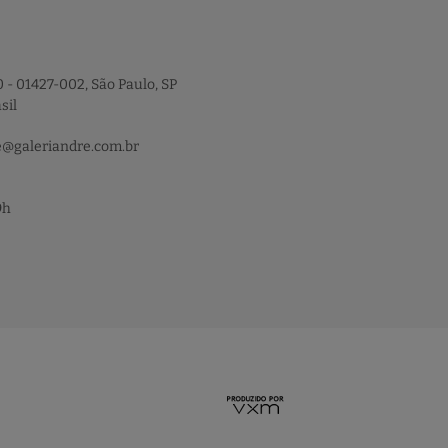
 - 01427-002, São Paulo, SP
sil
e@galeriandre.com.br
9h