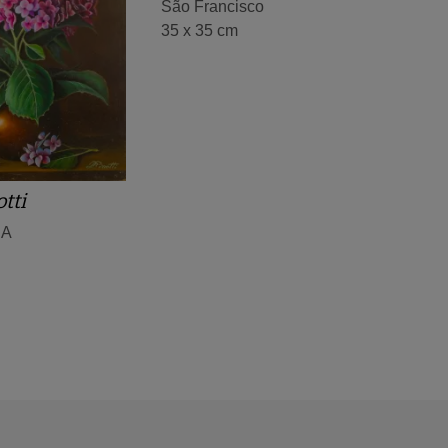
São Francisco
35 x 35 cm
tti
IA