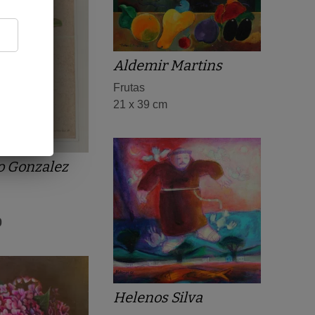
Aldemir Martins
Frutas
21 x 39 cm
o Gonzalez
0
Helenos Silva