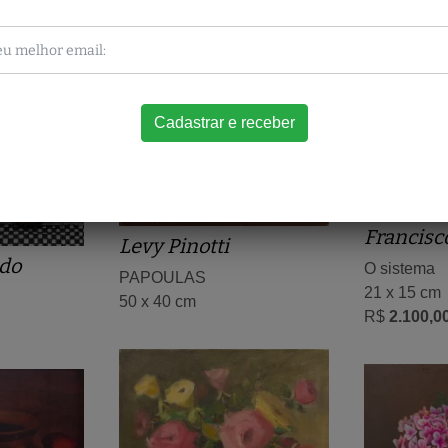
Francisc
Levy Pinotti
do
O sistema
PAPOULAS
21 x 15 cm
50 x 40 cm
R$
2.100,0