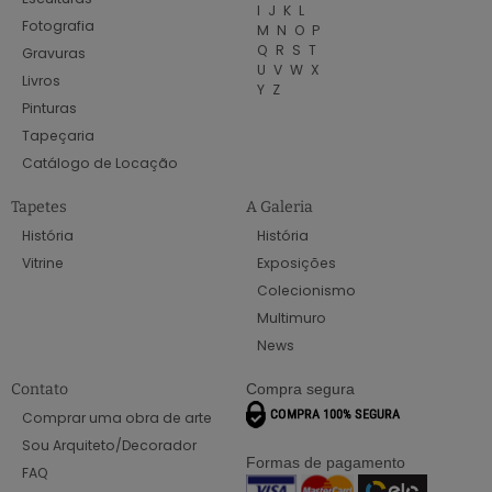
I
J
K
L
Fotografia
M
N
O
P
Q
R
S
T
Gravuras
U
V
W
X
Livros
Y
Z
Pinturas
Tapeçaria
Catálogo de Locação
Tapetes
A Galeria
História
História
Vitrine
Exposições
Colecionismo
Multimuro
News
Contato
Compra segura
Comprar uma obra de arte
Sou Arquiteto/Decorador
Formas de pagamento
FAQ