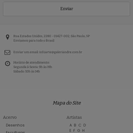
Enviar
Rua Estados Unidos, 2280 - 01427-002, São Paulo, SP
Enviamos para todo o Brasil
Enviar um email:
infoarte@galeriandre.com.br
Horário de atendimento:
Segunda à Sexta: 9h às 19h
Sábado: 10h às 14h
Mapa do Site
Acervo
Artistas
Desenhos
A
B
C
D
E
F
G
H
Esculturas