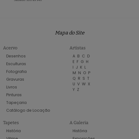
Mapa do Site
Acervo
Artistas
Desenhos
A
B
C
D
E
F
G
H
Esculturas
I
J
K
L
Fotografia
M
N
O
P
Q
R
S
T
Gravuras
U
V
W
X
Livros
Y
Z
Pinturas
Tapeçaria
Catálogo de Locação
Tapetes
A Galeria
História
História
Vitrine
Exposições