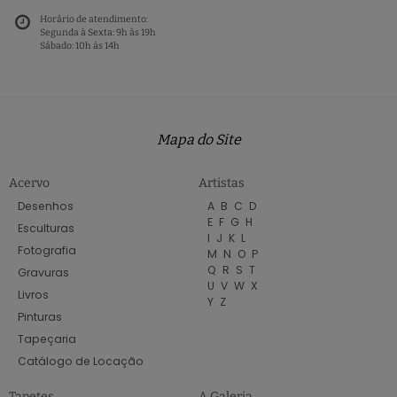
Horário de atendimento:
Segunda à Sexta: 9h às 19h
Sábado: 10h às 14h
Mapa do Site
Acervo
Artistas
Desenhos
A
B
C
D
E
F
G
H
Esculturas
I
J
K
L
Fotografia
M
N
O
P
Q
R
S
T
Gravuras
U
V
W
X
Livros
Y
Z
Pinturas
Tapeçaria
Catálogo de Locação
Tapetes
A Galeria