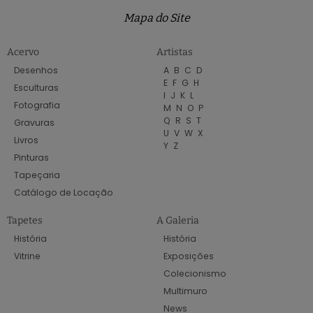
Mapa do Site
Acervo
Artistas
Desenhos
A
B
C
D
E
F
G
H
Esculturas
I
J
K
L
Fotografia
M
N
O
P
Q
R
S
T
Gravuras
U
V
W
X
Livros
Y
Z
Pinturas
Tapeçaria
Catálogo de Locação
Tapetes
A Galeria
História
História
Vitrine
Exposições
Colecionismo
Multimuro
News