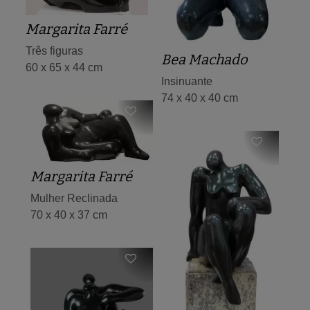
Margarita Farré
Três figuras
Bea Machado
60 x 65 x 44 cm
Insinuante
74 x 40 x 40 cm
Margarita Farré
Mulher Reclinada
70 x 40 x 37 cm