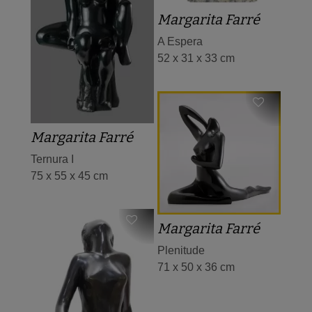
Margarita Farré
A Espera
52 x 31 x 33 cm
Margarita Farré
Ternura I
75 x 55 x 45 cm
Margarita Farré
Plenitude
71 x 50 x 36 cm