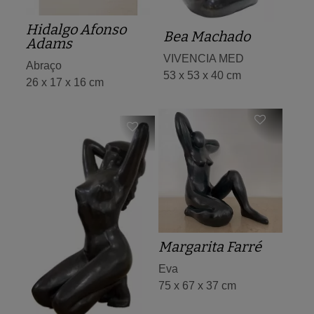
Hidalgo Afonso
Bea Machado
Adams
VIVENCIA MED
Abraço
53 x 53 x 40 cm
26 x 17 x 16 cm
Margarita Farré
Eva
75 x 67 x 37 cm