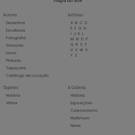
Mapa do Site
Acervo
Artistas
Desenhos
A
B
C
D
E
F
G
H
Esculturas
I
J
K
L
Fotografia
M
N
O
P
Q
R
S
T
Gravuras
U
V
W
X
Livros
Y
Z
Pinturas
Tapeçaria
Catálogo de Locação
Tapetes
A Galeria
História
História
Vitrine
Exposições
Colecionismo
Multimuro
News