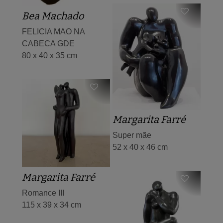
Bea Machado
FELICIA MAO NA
CABECA GDE
80 x 40 x 35 cm
Margarita Farré
Super mãe
52 x 40 x 46 cm
Margarita Farré
Romance III
115 x 39 x 34 cm