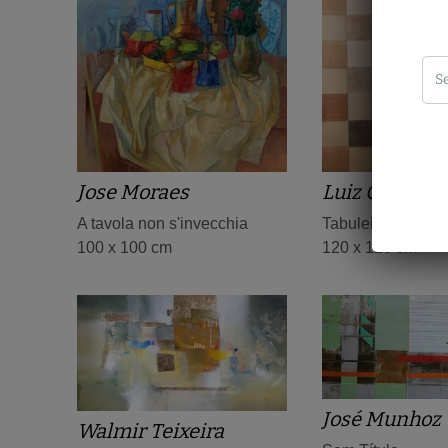
Jose Moraes
Luiz Carlos Fe
A tavola non s'invecchia
Tabuleiro Gotas 8
100 x 100 cm
120 x 120 cm
José Munhoz
Walmir Teixeira