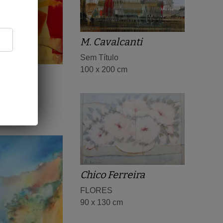
M. Cavalcanti
Sem Título
100 x 200 cm
gina
gro
bano 2
m
Chico Ferreira
FLORES
90 x 130 cm