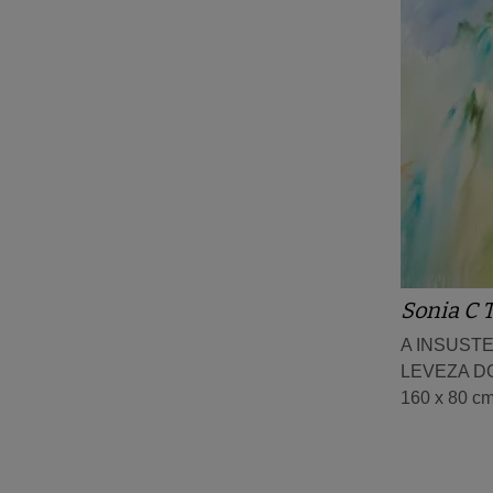
Sonia C 
A INSUST
LEVEZA DO
160 x 80 c