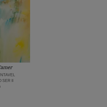
Tamer
ENTAVEL
 SER II
m