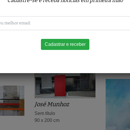
Cadastre-se e receba notícias em primeira mão
José Munhoz
Maria Re
Montene
Sem título
rracioli
Do fluxo ur
120 x 150 cm
80 x 100 c
José Munhoz
Sem título
90 x 200 cm