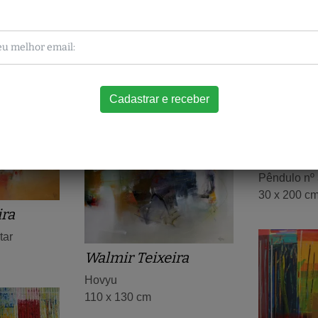
Obras relacionadas
Paulino 
Pêndulo nº
30 x 200 c
ira
tar
Walmir Teixeira
Hovyu
110 x 130 cm