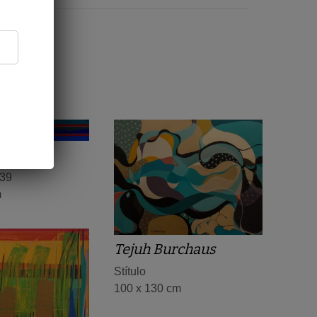
Lazur
 39
m
Tejuh Burchaus
Stítulo
100 x 130 cm