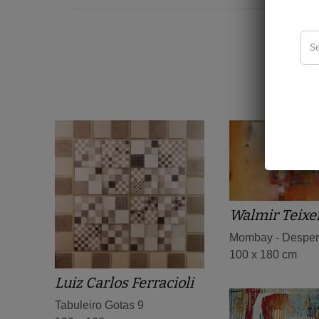
Walmir Teixe
Mombay - Desper
100 x 180 cm
Luiz Carlos Ferracioli
Tabuleiro Gotas 9