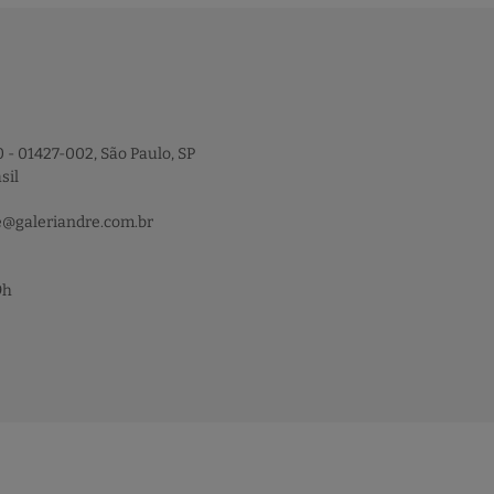
 - 01427-002, São Paulo, SP
sil
e@galeriandre.com.br
9h