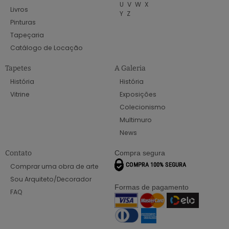
U
V
W
X
Livros
Y
Z
Pinturas
Tapeçaria
Catálogo de Locação
Tapetes
A Galeria
História
História
Vitrine
Exposições
Colecionismo
Multimuro
News
Contato
Compra segura
Comprar uma obra de arte
Sou Arquiteto/Decorador
Formas de pagamento
FAQ