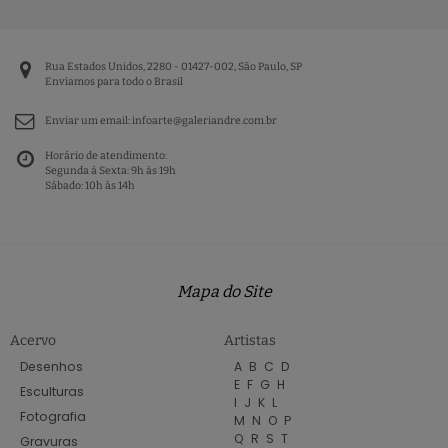
Rua Estados Unidos, 2280 - 01427-002, São Paulo, SP
Enviamos para todo o Brasil
Enviar um email:
infoarte@galeriandre.com.br
Horário de atendimento:
Segunda à Sexta: 9h às 19h
Sábado: 10h às 14h
Mapa do Site
Acervo
Artistas
Desenhos
A
B
C
D
E
F
G
H
Esculturas
I
J
K
L
Fotografia
M
N
O
P
Q
R
S
T
Gravuras