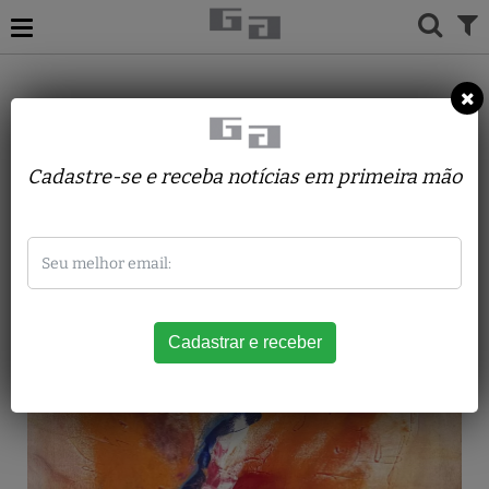
ACERVO
PINTURAS
NANCY REVOREDO
Abstrato em vermelho
Cadastre-se e receba notícias em primeira mão