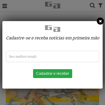
ACERVO
PINTURAS
ENRICO BIANCO
Ninfas com Cavalos
Cadastre-se e receba notícias em primeira mão