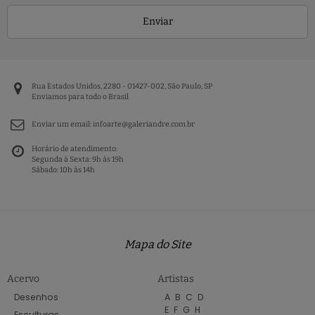
Enviar
Rua Estados Unidos, 2280 - 01427-002, São Paulo, SP
Enviamos para todo o Brasil
Enviar um email:
infoarte@galeriandre.com.br
Horário de atendimento:
Segunda à Sexta: 9h às 19h
Sábado: 10h às 14h
Mapa do Site
Acervo
Artistas
Desenhos
A
B
C
D
E
F
G
H
Esculturas