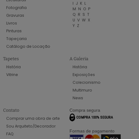
I
J
K
L
Fotografia
M
N
O
P
Q
R
S
T
Gravuras
U
V
W
X
Livros
Y
Z
Pinturas
Tapeçaria
Catálogo de Locação
Tapetes
A Galeria
História
História
Vitrine
Exposições
Colecionismo
Multimuro
News
Contato
Compra segura
Comprar uma obra de arte
Sou Arquiteto/Decorador
Formas de pagamento
FAQ