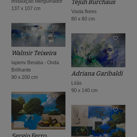
Tejuh Burchaus
Instalação Mergulhador
137 x 107 cm
Vasta flores
80 x 80 cm
Walmir Teixeira
Iapenv Beraba - Onda
Brilhante
Adriana Garibaldi
90 x 200 cm
Lilás
90 x 140 cm
Sergio Ferro