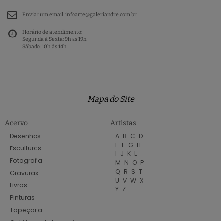
Enviar um email:
infoarte@galeriandre.com.br
Horário de atendimento:
Segunda à Sexta: 9h às 19h
Sábado: 10h às 14h
Mapa do Site
Acervo
Artistas
Desenhos
A
B
C
D
E
F
G
H
Esculturas
I
J
K
L
Fotografia
M
N
O
P
Q
R
S
T
Gravuras
U
V
W
X
Livros
Y
Z
Pinturas
Tapeçaria