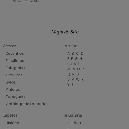
Sábado: 10h às 14h
Mapa do Site
Acervo
Artistas
Desenhos
A
B
C
D
E
F
G
H
Esculturas
I
J
K
L
Fotografia
M
N
O
P
Q
R
S
T
Gravuras
U
V
W
X
Livros
Y
Z
Pinturas
Tapeçaria
Catálogo de Locação
Tapetes
A Galeria
História
História